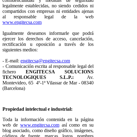
confidencialidad y medidas de seguridad
legalmente establecidas, no siendo cedidos ni
compartidos con empresas ni entidades ajenas
al responsable legal de la web
www.engitecsa.com
Igualmente deseamos informarle que podrá
ejercer los derechos de acceso, cancelación,
rectificación u oposición a través de los
siguientes medios:
- E-mail:
engitecsa@engitecsa.com
- Comunicación escrita al responsable legal del
fichero
ENGITECSA SOLUCIONS
TECNOLOGIQUES S.L.P.:
Av.
Montevideo, 65 4º-1ª Vilassar de Mar - 08340
(Barcelona)
Propiedad intelectual e industrial:
Toda la información contenida en la página
web de
www.engitecsa.com
así como en su
blog asociado, como diseño gráfico, imágenes,
códigos de fuente, marcas, logos, nombres