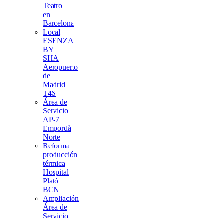
Teatro
en
Barcelona
Local
ESENZA
BY
SHA
Aeropuerto
de
Madrid
T4S
Área de
Servicio
AP-7
Empordà
Norte
Reforma
producción
térmica
Hospital
Plató
BCN
Ampliación
Área de
Servicio